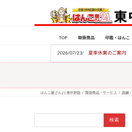
コ
ナ
ン
ビ
テ
ゲ
ン
ー
ツ
シ
TOP
取扱商品
印鑑・はんこ
へ
ョ
ス
ン
2026/07/23/
夏季休業のご案内
キ
に
ッ
移
プ
動
はんこ屋さん21 東中野店
取扱商品・サービス
店舗
検
索: