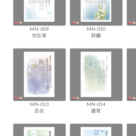
MN-009
MN-010
勿忘草
鈴蘭
MN-013
MN-014
百合
露草