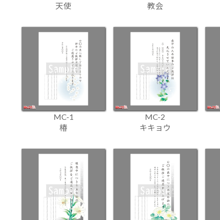
天使
教会
MC-1
MC-2
椿
キキョウ