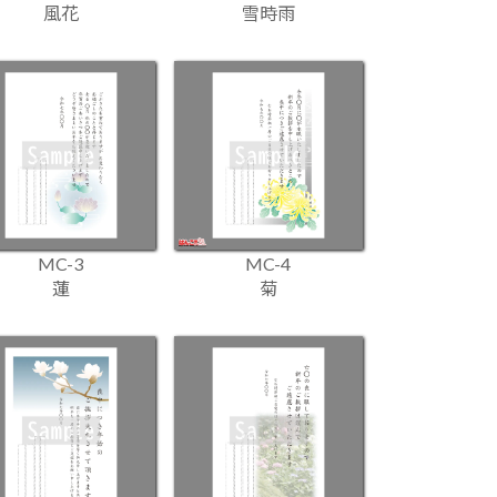
風花
雪時雨
MC-3
MC-4
蓮
菊