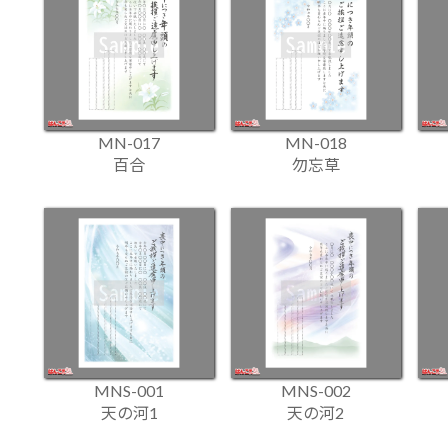
MN-017
MN-018
百合
勿忘草
MNS-001
MNS-002
天の河1
天の河2