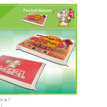
シュ！
！