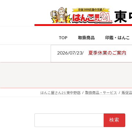
コ
ナ
ン
ビ
テ
ゲ
ン
ー
ツ
シ
TOP
取扱商品
印鑑・はんこ
へ
ョ
ス
ン
2026/07/23/
夏季休業のご案内
キ
に
ッ
移
プ
動
はんこ屋さん21 東中野店
取扱商品・サービス
販促
検
索: